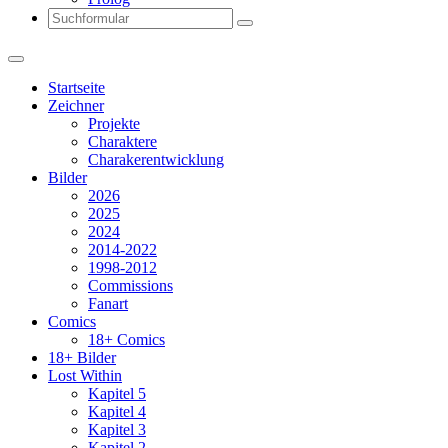
Search
Startseite
Zeichner
Projekte
Charaktere
Charakerentwicklung
Bilder
2026
2025
2024
2014-2022
1998-2012
Commissions
Fanart
Comics
18+ Comics
18+ Bilder
Lost Within
Kapitel 5
Kapitel 4
Kapitel 3
Kapitel 2