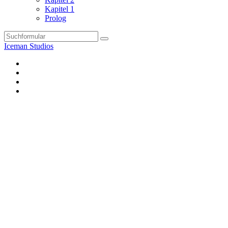
Kapitel 1
Prolog
Search
Iceman Studios
FA
DA
Instagram
Twitter