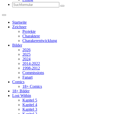
Search
Startseite
Zeichner
Projekte
Charaktere
Charakerentwicklung
Bilder
2026
2025
2024
2014-2022
1998-2012
Commissions
Fanart
Comics
18+ Comics
18+ Bilder
Lost Within
Kapitel 5
Kapitel 4
Kapitel 3
Kapitel 2