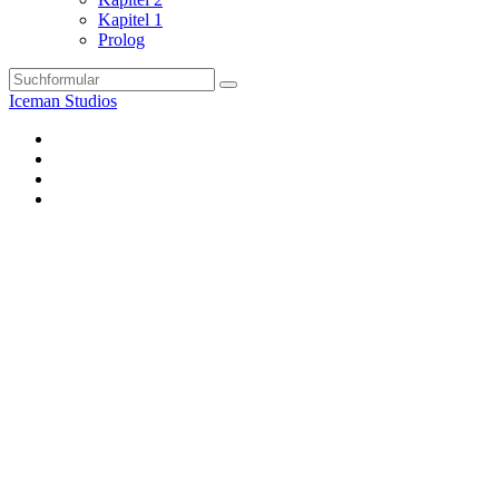
Kapitel 1
Prolog
Search
Iceman Studios
FA
DA
Instagram
Twitter